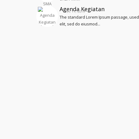
Agenda Kegiatan
Dec 11, 2019
The standard Lorem Ipsum passage, used s
elit, sed do eiusmod...