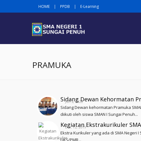
HOME
|
PPDB
|
E-Learning
PRAMUKA
Sidang Dewan Kehormatan P
Jun 2, 2022
Sidang Dewan kehormatan Pramuka SMAN 
diikuti oleh siswa SMAN I Sungai Penuh...
Kegiatan Ekstrakurikuler SMA
Dec 12, 2019
Ekstra Kurikuler yang ada di SMA Negeri 
UKS/PMR...