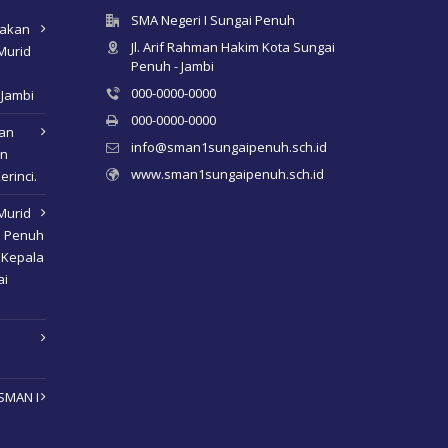
SMA Negeri I Sungai Penuh
nakan
Jl. Arif Rahman Hakim Kota Sungai
Murid
Penuh - Jambi
000-0000-0000
 Jambi
000-0000-0000
kan
info@sman1sungaipenuh.sch.id
an
www.sman1sungaipenuh.sch.id
erinci.
Murid
i Penuh
 Kepala
ai
SMAN I