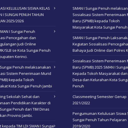
ASI KELULUSAN SISWA KELAS
SMAN I Sungai Penuh melaksa
AN I SUNGAI PENUH TAHUN
Sosialisasi Sistem Penerimaan 
RAN 2025/2026
Baru (SPMB) kepada Tokoh
Masyarakat Kota Sungai Penuh
SMAN I Sungai Penuh
isasi Pencegahan dan
SMAN I Sungai Penuh Laksana
gulangan Judi Online
Kegiatan Sosialisasi Pencegah
K/SLB se Kota Sungai Penuh
Bahaya Judi Online dari Polres K
upaten Kerinci.
Sosialisasi Sistem Penerimaan 
 Sungai Penuh melaksanakan
Baru (SPMB) 2025 SMAN I Sunga
sasi Sistem Penerimaan Murid
Kepada Tokoh Masyarakat dan
SPMB) kepada Tokoh
Desa dan Kelurahan Kota Sung
akat Kota Sungai Penuh Jambi
Penuh
ing Sekolah Sehat dan
Classmeeting Semester Genap
naan Pendidikan Karakter di
2021/2022
Sungai Penuh dari TIM Dinas
Pengumuman Kelulusan Siswa 
kan Provinsi Jambi.
Sungai Penuh Tahun Pelajaran
 kepada TIM LDI SMAN I Sungai
2019/2020