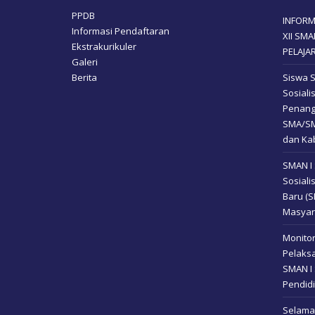
PPDB
INFORM
Informasi Pendaftaran
XII SM
Ekstrakurikuler
PELAJA
Galeri
Berita
Siswa 
Sosial
Penang
SMA/SM
dan Kab
SMAN I
Sosiali
Baru (
Masyar
Monitor
Pelaksa
SMAN I 
Pendidi
Selamat