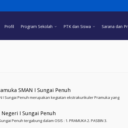
Profil
Program Sekolah
PTK dan Siswa
Sarana dan P
ramuka SMAN I Sungai Penuh
I Sungai Penuh merupakan kegiatan ekstrakurikuler Pramuka yang
 Negeri I Sungai Penuh
I Sungai Penuh tergabung dalam OSIS : 1. PRAMUKA 2. PASBIN 3.