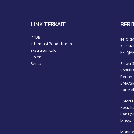
LINK TERKAIT
BERI
PPDB
INFORM
Informasi Pendaftaran
XII SM
Ekstrakurikuler
PELAJA
Galeri
Berita
Siswa 
Sosial
Penang
SMA/SM
dan Kab
SMAN I
Sosiali
Baru (
Masyar
Monitor