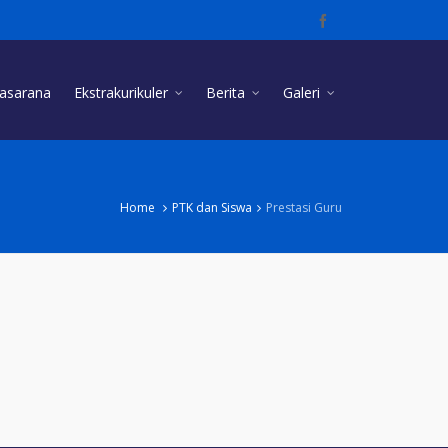
rasarana
Ekstrakurikuler
Berita
Galeri
Home
PTK dan Siswa
Prestasi Guru