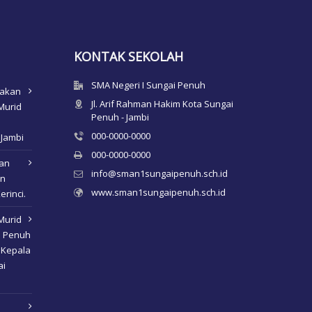
KONTAK SEKOLAH
SMA Negeri I Sungai Penuh
nakan
Jl. Arif Rahman Hakim Kota Sungai
Murid
Penuh - Jambi
000-0000-0000
 Jambi
000-0000-0000
kan
info@sman1sungaipenuh.sch.id
an
www.sman1sungaipenuh.sch.id
erinci.
Murid
i Penuh
 Kepala
ai