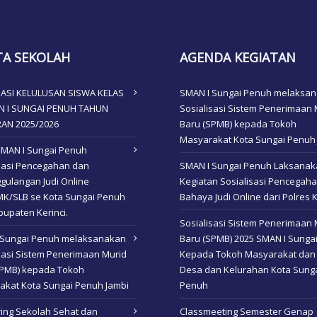
TA SEKOLAH
AGENDA KEGIATAN
ASI KELULUSAN SISWA KELAS
SMAN I Sungai Penuh melaksa
AN I SUNGAI PENUH TAHUN
Sosialisasi Sistem Penerimaan 
RAN 2025/2026
Baru (SPMB) kepada Tokoh
Masyarakat Kota Sungai Penuh
SMAN I Sungai Penuh
isasi Pencegahan dan
SMAN I Sungai Penuh Laksana
gulangan Judi Online
Kegiatan Sosialisasi Pencegah
K/SLB se Kota Sungai Penuh
Bahaya Judi Online dari Polres K
upaten Kerinci.
Sosialisasi Sistem Penerimaan 
 Sungai Penuh melaksanakan
Baru (SPMB) 2025 SMAN I Sunga
sasi Sistem Penerimaan Murid
Kepada Tokoh Masyarakat dan
SPMB) kepada Tokoh
Desa dan Kelurahan Kota Sung
akat Kota Sungai Penuh Jambi
Penuh
ing Sekolah Sehat dan
Classmeeting Semester Genap