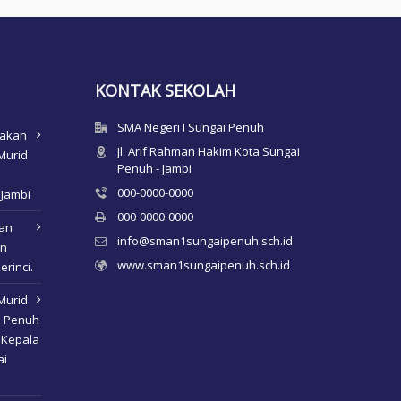
KONTAK SEKOLAH
SMA Negeri I Sungai Penuh
nakan
Jl. Arif Rahman Hakim Kota Sungai
Murid
Penuh - Jambi
000-0000-0000
 Jambi
000-0000-0000
kan
info@sman1sungaipenuh.sch.id
an
www.sman1sungaipenuh.sch.id
erinci.
Murid
i Penuh
 Kepala
ai