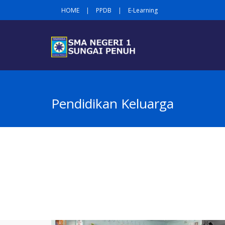
HOME
|
PPDB
|
E-Learning
Pendidikan Keluarga