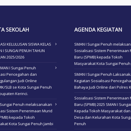
TA SEKOLAH
AGENDA KEGIATAN
ASI KELULUSAN SISWA KELAS
SMAN I Sungai Penuh melaksa
AN I SUNGAI PENUH TAHUN
Sosialisasi Sistem Penerimaan 
RAN 2025/2026
Baru (SPMB) kepada Tokoh
Masyarakat Kota Sungai Penuh
SMAN I Sungai Penuh
isasi Pencegahan dan
SMAN I Sungai Penuh Laksana
gulangan Judi Online
Kegiatan Sosialisasi Pencegah
K/SLB se Kota Sungai Penuh
Bahaya Judi Online dari Polres K
upaten Kerinci.
Sosialisasi Sistem Penerimaan 
 Sungai Penuh melaksanakan
Baru (SPMB) 2025 SMAN I Sunga
sasi Sistem Penerimaan Murid
Kepada Tokoh Masyarakat dan
SPMB) kepada Tokoh
Desa dan Kelurahan Kota Sung
akat Kota Sungai Penuh Jambi
Penuh