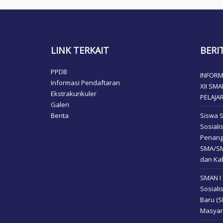
LINK TERKAIT
BERI
PPDB
INFORM
Informasi Pendaftaran
XII SM
Ekstrakurikuler
PELAJA
Galeri
Berita
Siswa 
Sosial
Penang
SMA/SM
dan Kab
SMAN I
Sosiali
Baru (
Masyar