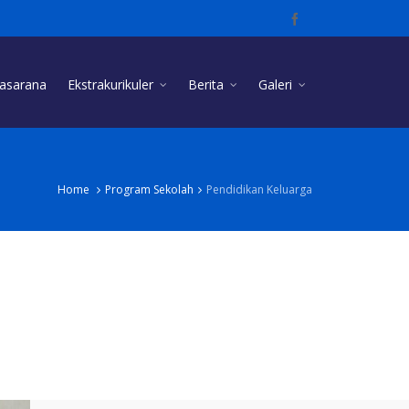
rasarana
Ekstrakurikuler
Berita
Galeri
Home
Program Sekolah
Pendidikan Keluarga