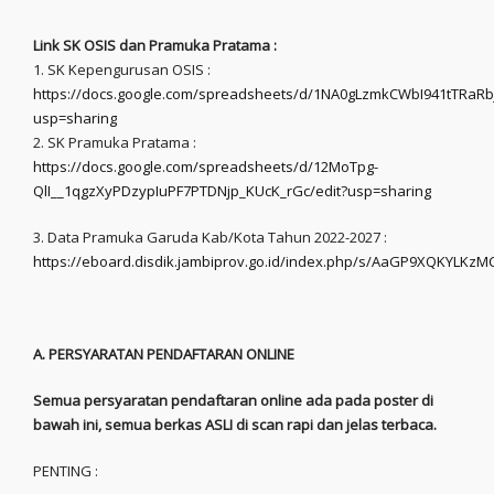
Link SK OSIS dan Pramuka Pratama :
1. SK Kepengurusan OSIS :
https://docs.google.com/spreadsheets/d/1NA0gLzmkCWbI941tTRaRbjl7
usp=sharing
2. SK Pramuka Pratama :
https://docs.google.com/spreadsheets/d/12MoTpg-
QlI__1qgzXyPDzypIuPF7PTDNjp_KUcK_rGc/edit?usp=sharing
3. Data Pramuka Garuda Kab/Kota Tahun 2022-2027 :
https://eboard.disdik.jambiprov.go.id/index.php/s/AaGP9XQKYLKzM
A. PERSYARATAN PENDAFTARAN ONLINE
Semua persyaratan pendaftaran online ada pada poster di
bawah ini, semua berkas ASLI di scan rapi dan jelas terbaca.
PENTING :