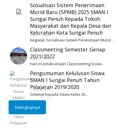
Sosialisasi Sistem Penerimaan
Murid Baru (SPMB) 2025 SMAN I
Sungai Penuh Kepada Tokoh
Masyarakat dan Kepala Desa dan
Kelurahan Kota Sungai Penuh
Jun 1, 2025
Kegiatan Sosialisasi Sistem Penerimaan Murid…
Classmeeting Semester Genap
2021/2022
Jun 14, 2022
Hari ini pelaksanaan Classmeeting Siswa…
Pengumuman Kelulusan Siswa
SMAN I Sungai Penuh Tahun
Pelajaran 2019/2020
May 2, 2020
Selamat kepada Siswa Kelas XII…
Selengkapnya