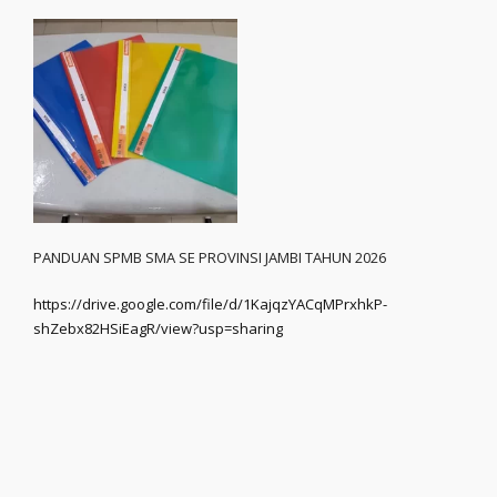
PANDUAN SPMB SMA SE PROVINSI JAMBI TAHUN 2026
https://drive.google.com/file/d/1KajqzYACqMPrxhkP-
shZebx82HSiEagR/view?usp=sharing