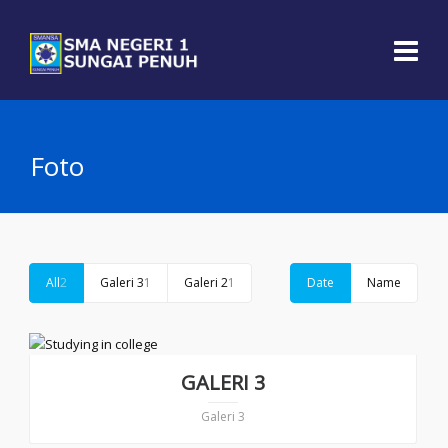
Foto
All
2
Galeri 3
1
Galeri 2
1
Date
Name
GALERI 3
Galeri 3