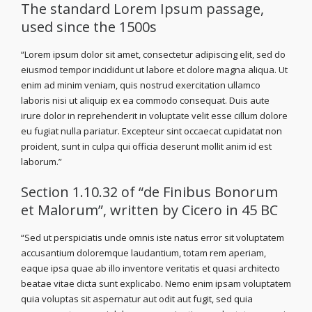
The standard Lorem Ipsum passage,
used since the 1500s
“Lorem ipsum dolor sit amet, consectetur adipiscing elit, sed do
eiusmod tempor incididunt ut labore et dolore magna aliqua. Ut
enim ad minim veniam, quis nostrud exercitation ullamco
laboris nisi ut aliquip ex ea commodo consequat. Duis aute
irure dolor in reprehenderit in voluptate velit esse cillum dolore
eu fugiat nulla pariatur. Excepteur sint occaecat cupidatat non
proident, sunt in culpa qui officia deserunt mollit anim id est
laborum.”
Section 1.10.32 of “de Finibus Bonorum
et Malorum”, written by Cicero in 45 BC
“Sed ut perspiciatis unde omnis iste natus error sit voluptatem
accusantium doloremque laudantium, totam rem aperiam,
eaque ipsa quae ab illo inventore veritatis et quasi architecto
beatae vitae dicta sunt explicabo. Nemo enim ipsam voluptatem
quia voluptas sit aspernatur aut odit aut fugit, sed quia