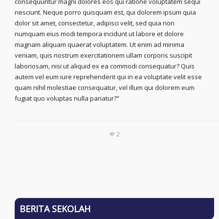
consequuntur magni dolores eos qui ratione voluptatem sequi
nesciunt. Neque porro quisquam est, qui dolorem ipsum quia
dolor sit amet, consectetur, adipisci velit, sed quia non
numquam eius modi tempora incidunt ut labore et dolore
magnam aliquam quaerat voluptatem. Ut enim ad minima
veniam, quis nostrum exercitationem ullam corporis suscipit
laboriosam, nisi ut aliquid ex ea commodi consequatur? Quis
autem vel eum iure reprehenderit qui in ea voluptate velit esse
quam nihil molestiae consequatur, vel illum qui dolorem eum
fugiat quo voluptas nulla pariatur?”
2
BERITA SEKOLAH