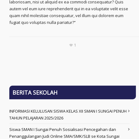
laboriosam, nisi ut aliquid ex ea commodi consequatur? Quis
autem vel eum iure reprehenderit qui in ea voluptate velit esse
quam nihil molestiae consequatur, vel illum qui dolorem eum
fugiat quo voluptas nulla pariatur?”
1
BERITA SEKOLAH
INFORMASI KELULUSAN SISWA KELAS XII SMAN I SUNGAI PENUH
TAHUN PELAJARAN 2025/2026
Siswa SMAN I Sungai Penuh Sosialisasi Pencegahan dan
Penanggulangan Judi Online SMA/SMK/SLB se Kota Sungai