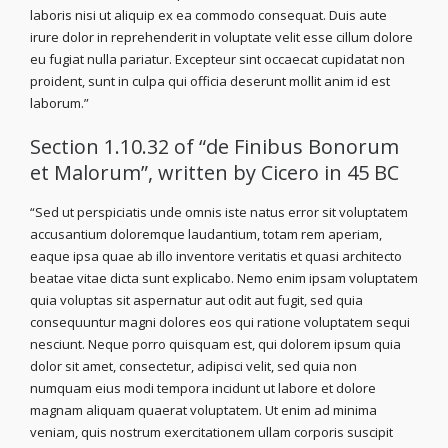
laboris nisi ut aliquip ex ea commodo consequat. Duis aute
irure dolor in reprehenderit in voluptate velit esse cillum dolore
eu fugiat nulla pariatur. Excepteur sint occaecat cupidatat non
proident, sunt in culpa qui officia deserunt mollit anim id est
laborum.”
Section 1.10.32 of “de Finibus Bonorum
et Malorum”, written by Cicero in 45 BC
“Sed ut perspiciatis unde omnis iste natus error sit voluptatem
accusantium doloremque laudantium, totam rem aperiam,
eaque ipsa quae ab illo inventore veritatis et quasi architecto
beatae vitae dicta sunt explicabo. Nemo enim ipsam voluptatem
quia voluptas sit aspernatur aut odit aut fugit, sed quia
consequuntur magni dolores eos qui ratione voluptatem sequi
nesciunt. Neque porro quisquam est, qui dolorem ipsum quia
dolor sit amet, consectetur, adipisci velit, sed quia non
numquam eius modi tempora incidunt ut labore et dolore
magnam aliquam quaerat voluptatem. Ut enim ad minima
veniam, quis nostrum exercitationem ullam corporis suscipit