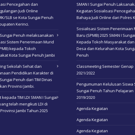
isasi Pencegahan dan
SMAN I Sungai Penuh Laksana
gulangan Judi Online
Kegiatan Sosialisasi Pencegah
K/SLB se Kota Sungai Penuh
Bahaya Judi Online dari Polres K
upaten Kerinci.
Sosialisasi Sistem Penerimaan 
 Sungai Penuh melaksanakan
Baru (SPMB) 2025 SMAN I Sunga
sasi Sistem Penerimaan Murid
Kepada Tokoh Masyarakat dan
SPMB) kepada Tokoh
Desa dan Kelurahan Kota Sung
akat Kota Sungai Penuh Jambi
Penuh
ing Sekolah Sehat dan
Classmeeting Semester Genap
naan Pendidikan Karakter di
2021/2022
Sungai Penuh dari TIM Dinas
Pengumuman Kelulusan Siswa 
kan Provinsi Jambi.
Sungai Penuh Tahun Pelajaran
 kepada TIM LDI SMAN I Sungai
2019/2020
ang telah mengikuti LDI di
Agenda Kegiatan
 Provinsi Jambi Tahun 2025
Agenda Kegiatan
Agenda Kegiatan