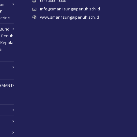
000-0000-0000
kan
info@sman1sungaipenuh.sch.id
an
www.sman1sungaipenuh.sch.id
erinci.
Murid
i Penuh
 Kepala
ai
SMAN I