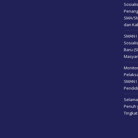
Sosial
Penang
SMA/SM
dan Kab
SMAN I
Sosiali
Baru (
Masyar
Monitor
Pelaksa
SMAN I 
Pendidi
Selamat
Penuh y
Tingkat