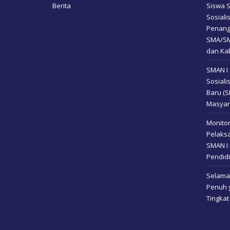
Berita
Siswa 
Sosial
Penang
SMA/SM
dan Kab
SMAN I
Sosiali
Baru (
Masyar
Monitor
Pelaksa
SMAN I 
Pendidi
Selamat
Penuh y
Tingkat