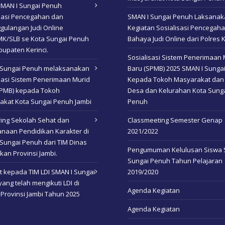
SMAN I Sungai Penuh
isasi Pencegahan dan
SMAN I Sungai Penuh Laksana
gulangan Judi Online
Kegiatan Sosialisasi Pencegah
K/SLB se Kota Sungai Penuh
Bahaya Judi Online dari Polres K
upaten Kerinci.
Sosialisasi Sistem Penerimaan 
 Sungai Penuh melaksanakan
Baru (SPMB) 2025 SMAN I Sunga
sasi Sistem Penerimaan Murid
Kepada Tokoh Masyarakat dan
SPMB) kepada Tokoh
Desa dan Kelurahan Kota Sung
akat Kota Sungai Penuh Jambi
Penuh
ing Sekolah Sehat dan
Classmeeting Semester Genap
naan Pendidikan Karakter di
2021/2022
Sungai Penuh dari TIM Dinas
Pengumuman Kelulusan Siswa 
kan Provinsi Jambi.
Sungai Penuh Tahun Pelajaran
 kepada TIM LDI SMAN I Sungai
2019/2020
ang telah mengikuti LDI di
Agenda Kegiatan
 Provinsi Jambi Tahun 2025
Agenda Kegiatan