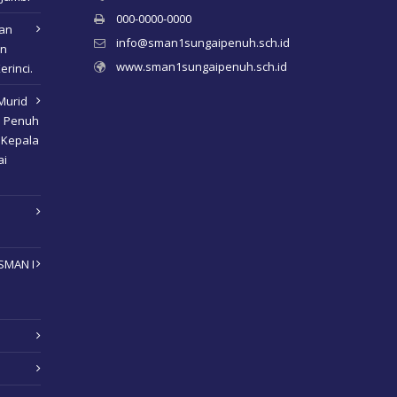
000-0000-0000
kan
info@sman1sungaipenuh.sch.id
an
www.sman1sungaipenuh.sch.id
erinci.
Murid
i Penuh
 Kepala
ai
SMAN I