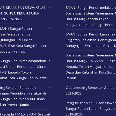
ASI KELULUSAN SISWA KELAS
SMAN I Sungai Penuh melaksa
AN I SUNGAI PENUH TAHUN
Sosialisasi Sistem Penerimaan 
RAN 2025/2026
Baru (SPMB) kepada Tokoh
Masyarakat Kota Sungai Penuh
SMAN I Sungai Penuh
isasi Pencegahan dan
SMAN I Sungai Penuh Laksana
gulangan Judi Online
Kegiatan Sosialisasi Pencegah
K/SLB se Kota Sungai Penuh
Bahaya Judi Online dari Polres K
upaten Kerinci.
Sosialisasi Sistem Penerimaan 
 Sungai Penuh melaksanakan
Baru (SPMB) 2025 SMAN I Sunga
sasi Sistem Penerimaan Murid
Kepada Tokoh Masyarakat dan
SPMB) kepada Tokoh
Desa dan Kelurahan Kota Sung
akat Kota Sungai Penuh Jambi
Penuh
ing Sekolah Sehat dan
Classmeeting Semester Genap
naan Pendidikan Karakter di
2021/2022
Sungai Penuh dari TIM Dinas
Pengumuman Kelulusan Siswa 
kan Provinsi Jambi.
Sungai Penuh Tahun Pelajaran
 kepada TIM LDI SMAN I Sungai
2019/2020