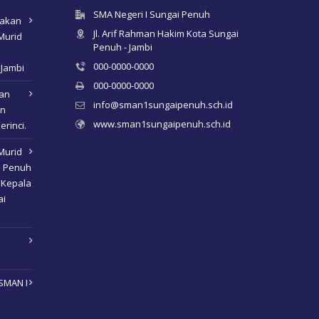
SMA Negeri I Sungai Penuh
nakan
Jl. Arif Rahman Hakim Kota Sungai
Murid
Penuh - Jambi
000-0000-0000
 Jambi
000-0000-0000
kan
info@sman1sungaipenuh.sch.id
an
www.sman1sungaipenuh.sch.id
erinci.
Murid
i Penuh
 Kepala
ai
SMAN I