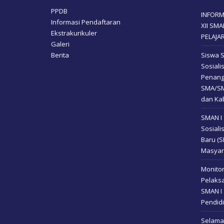
PPDB
INFORM
Informasi Pendaftaran
XII SM
Ekstrakurikuler
PELAJA
Galeri
Berita
Siswa 
Sosial
Penang
SMA/SM
dan Kab
SMAN I
Sosiali
Baru (
Masyar
Monitor
Pelaksa
SMAN I 
Pendidi
Selamat