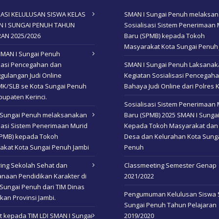
ASI KELULUSAN SISWA KELAS
SMAN I Sungai Penuh melaksa
AN I SUNGAI PENUH TAHUN
Sosialisasi Sistem Penerimaan 
RAN 2025/2026
Baru (SPMB) kepada Tokoh
Masyarakat Kota Sungai Penuh
SMAN I Sungai Penuh
isasi Pencegahan dan
SMAN I Sungai Penuh Laksana
gulangan Judi Online
Kegiatan Sosialisasi Pencegah
K/SLB se Kota Sungai Penuh
Bahaya Judi Online dari Polres K
upaten Kerinci.
Sosialisasi Sistem Penerimaan 
 Sungai Penuh melaksanakan
Baru (SPMB) 2025 SMAN I Sunga
sasi Sistem Penerimaan Murid
Kepada Tokoh Masyarakat dan
SPMB) kepada Tokoh
Desa dan Kelurahan Kota Sung
akat Kota Sungai Penuh Jambi
Penuh
ing Sekolah Sehat dan
Classmeeting Semester Genap
naan Pendidikan Karakter di
2021/2022
Sungai Penuh dari TIM Dinas
Pengumuman Kelulusan Siswa 
kan Provinsi Jambi.
Sungai Penuh Tahun Pelajaran
 kepada TIM LDI SMAN I Sungai
2019/2020