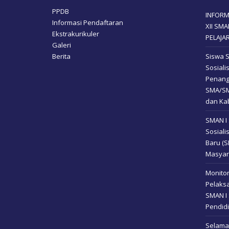
PPDB
INFORM
Informasi Pendaftaran
XII SM
Ekstrakurikuler
PELAJA
Galeri
Berita
Siswa 
Sosial
Penang
SMA/SM
dan Kab
SMAN I
Sosiali
Baru (
Masyar
Monitor
Pelaksa
SMAN I 
Pendidi
Selamat