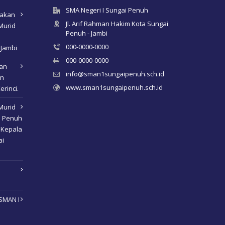
SMA Negeri I Sungai Penuh
nakan
Jl. Arif Rahman Hakim Kota Sungai
Murid
Penuh - Jambi
000-0000-0000
 Jambi
000-0000-0000
kan
info@sman1sungaipenuh.sch.id
an
www.sman1sungaipenuh.sch.id
erinci.
Murid
i Penuh
 Kepala
ai
SMAN I