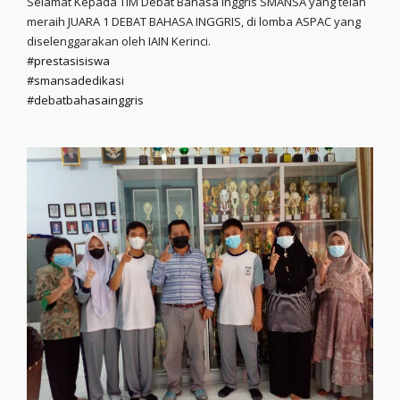
Selamat Kepada TIM Debat Bahasa Inggris SMANSA yang telah
meraih JUARA 1 DEBAT BAHASA INGGRIS, di lomba ASPAC yang
diselenggarakan oleh IAIN Kerinci.
#prestasisiswa
#smansadedikasi
#debatbahasainggris